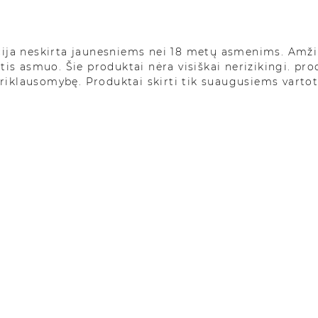
cija neskirta jaunesniems nei 18 metų asmenims. Amži
etis asmuo. Šie produktai nėra visiškai nerizikingi. pr
priklausomybę. Produktai skirti tik suaugusiems varto
Vapor