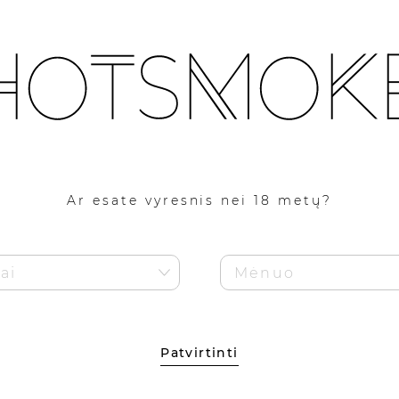
APIE
PARDUOTUVĖ
BLOGS
KONTAKTAI
D
Pirmam pirkimui 5% nuolaidos kodas!
Kaupiami HotSmoke lojalumo eurai!
Ar esate vyresnis nei 18 metų?
Patvirtinti
!