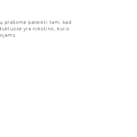
ų prašome pateikti tam, kad
oduktuose yra nikotino, kuris
tojams.
izer