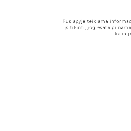
Apsipirkti
Puslapyje teikiama informa
įsitikinti, jog esate pilnam
kelia 