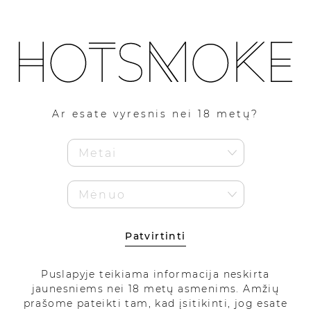
1
Pirmam pirkimui 5% nuolaidos kodas!
Kaupiami HotSmoke lojalumo eurai!
KONTAKTAI
Ar esate vyresnis nei 18 metų?
SUSISIEKITE SU MUMIS!
Patvirtinti
Puslapyje teikiama informacija neskirta
jaunesniems nei 18 metų asmenims. Amžių
prašome pateikti tam, kad įsitikinti, jog esate