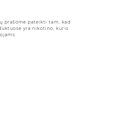
ų prašome pateikti tam, kad
oduktuose yra nikotino, kuris
tojams.
5 min.
?
mas apie nikotiną tiesiog įveikė jus.
žiavotės savimi, kad atsikratėte tokio
rūkalių atkritimas.
rbis.
upo nenugalimas dūmų tėkmė ir
tę. Neleidote sau laiko apie tai
ie paprastos išvados: tai siaubinga
žmonių gyvenimuose, kurie nori visam