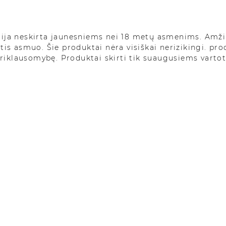
cija neskirta jaunesniems nei 18 metų asmenims. Amži
etis asmuo. Šie produktai nėra visiškai nerizikingi. pr
priklausomybę. Produktai skirti tik suaugusiems varto
Prakeiksmas visam gyvenimui
Jūs nenorėjote, kad taip atsitiktų, bet akimirka ir pagalvoji
Paskutines kelias dienas, savaites ar mėnesius jūs gana did
bjauraus
įpročio
ir susilaikėte. Tačiau dažnu atveju įvyksta 
Pelnytai didžiuojuosi , nes mesti rūkyti nėra menkas žygda
Rūkalių atkritimas? Kas tai? Bet tada netikėtai jus užkl
akimirksniu nė negalvojęs, staiga atsitiesėte ranką į cigare
pagalvoti, nes jei taip būtumėte, iškart būtumėte priėję pr
idėja. Vadinamas rūkalių atkritimas yra dažnas dalykas, 