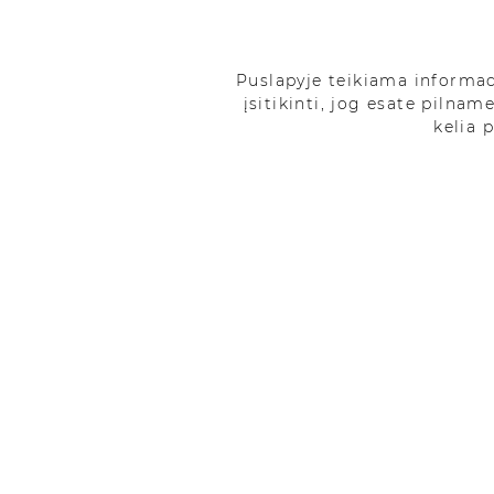
Puslapyje teikiama informa
įsitikinti, jog esate pilnam
kelia 
21 gegužės, 2024
Rūkalių Atkritimas
Paskelbė:
HOTSMOKE