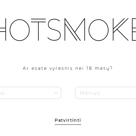
APIE
PARDUOTUVĖ
BLOGS
KONTAKTAI
D
Pirmam pirkimui 5% nuolaidos kodas!
Kaupiami HotSmoke lojalumo eurai!
Ar esate vyresnis nei 18 metų?
Patvirtinti