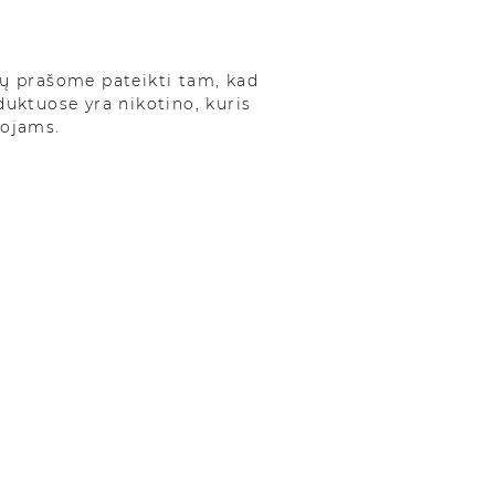
EJŲ (CBD <5%)
 CBD aliejus. Itin kokybiškas pilno spektro
ų prašome pateikti tam, kad
 aliejus. Aukštos koncentracijos CBD suteikia
oduktuose yra nikotino, kuris
s visomis kanapių sudėtinėmis dalimis. Pilno
tojams.
jus – tai produktas, kuriame išsaugotos visos
pių sudedamosios dalys. CBD yra vienas iš
damų kanapėse, o jo alternatyvus pavadinimas –
rtifikuotų pramoninių kanapių
šytų į ES sąrašą.
iekvienos CBD produktų partijos
ai tyrimai.
ų tyrimai atliekami tik
se laboratorijose.
5% produktas yra visiškai legalus,
naudoti ir parduoti Europos