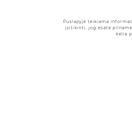
Puslapyje teikiama informa
įsitikinti, jog esate pilnam
kelia 