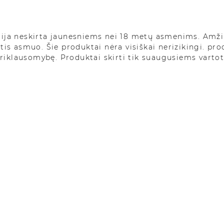
APIE ALI
Swiss hemp 5% –
cija neskirta jaunesniems nei 18 metų asmenims. Amži
Šveicariškas CBD
etis asmuo. Šie produktai nėra visiškai nerizikingi. pr
galimybę mėgauti
priklausomybę. Produktai skirti tik suaugusiems varto
spektro CBD alie
natūralios kana
kanabinoidų, ran
kanabidiolis.
Gauta iš se
veislių, įra
Atliekami k
laboratorini
CBD produkt
akredituoto
Swiss hemp 
leidžiamas 
Sąjungoje.