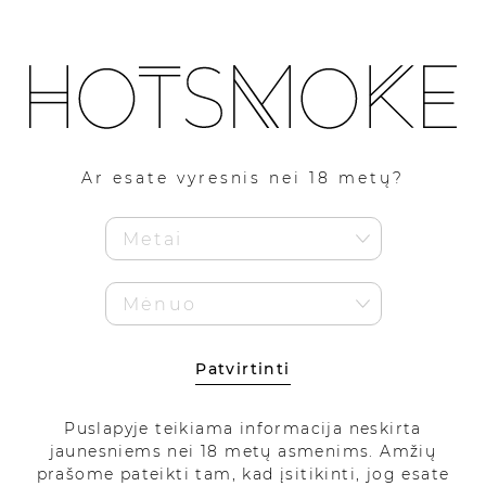
1
Pirmam pirkimui 5% nuolaidos kodas!
Kaupiami HotSmoke lojalumo eurai!
Ar esate vyresnis nei 18 metų?
Pigiau
Patvirtinti
Puslapyje teikiama informacija neskirta
jaunesniems nei 18 metų asmenims. Amžių
prašome pateikti tam, kad įsitikinti, jog esate