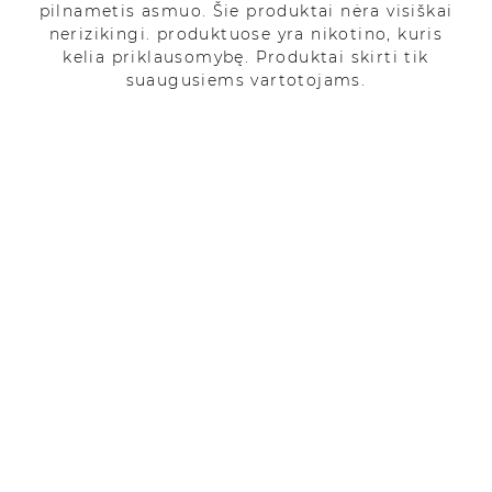
pilnametis asmuo. Šie produktai nėra visiškai
nerizikingi. produktuose yra nikotino, kuris
kelia priklausomybę. Produktai skirti tik
suaugusiems vartotojams.
Swiss Hemp 15%
39.99
€
25.35
€
CBD Kanapių
Aliejus