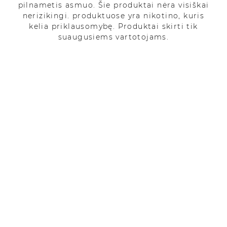
pilnametis asmuo. Šie produktai nėra visiškai
Kategorijos
Filtras
nerizikingi. produktuose yra nikotino, kuris
kelia priklausomybę. Produktai skirti tik
suaugusiems vartotojams.
IŠPARDUOTA
IŠPARDUOTA
Cannaline
Cannaline
20% Premium
10% Premium
CBD Aliejus
CBD Aliejus
25.99 €
35.99 €
5.00
1
5.00
1